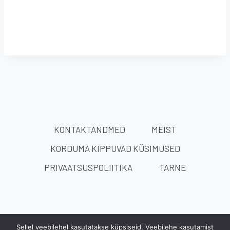
KONTAKTANDMED
MEIST
KORDUMA KIPPUVAD KÜSIMUSED
PRIVAATSUSPOLIITIKA
TARNE
© 2026 BEMER Estonia |
Tietosuoja
|
BEMER Group
Sellel veebilehel kasutatakse küpsiseid. Veebilehe kasutamist